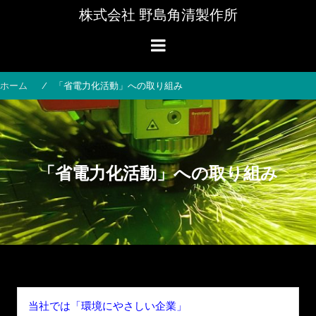
コ
株式会社 野島角清製作所
ン
テ
ン
ツ
へ
ホーム
「省電力化活動」への取り組み
ス
キ
ッ
プ
「省電力化活動」への取り組み
当社では「環境にやさしい企業」