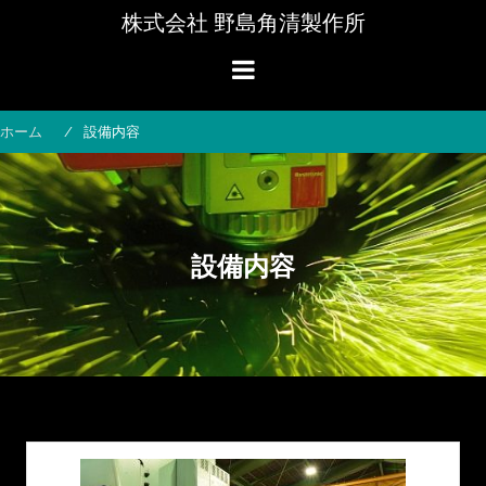
コ
株式会社 野島角清製作所
ン
テ
ン
ツ
へ
ホーム
設備内容
ス
キ
ッ
プ
設備内容