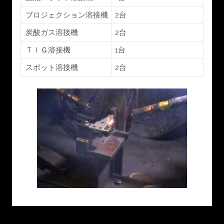
プロジェクション溶接機
2台
炭酸ガス溶接機
2台
ＴＩＧ溶接機
1台
スポット溶接機
2台