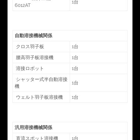
1台
6012AT
自動溶接機械関係
クロス羽子板
1台
腰高羽子板溶接機
1台
溶接ロボット
1台
シャッター式半自動溶接
1台
機
ウェルト羽子板溶接機
1台
汎用溶接機械関係
直流スポット溶接機
1台