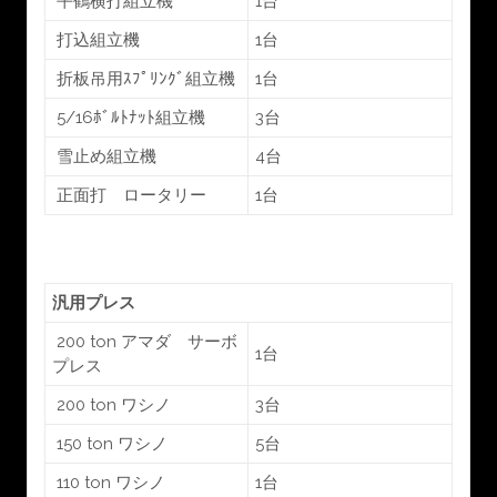
平鶴横打組立機
1台
打込組立機
1台
折板吊用ｽﾌﾟﾘﾝｸﾞ組立機
1台
5/16ﾎﾞﾙﾄﾅｯﾄ組立機
3台
雪止め組立機
4台
正面打 ロータリー
1台
汎用プレス
200 ton アマダ サーボ
1台
プレス
200 ton ワシノ
3台
150 ton ワシノ
5台
110 ton ワシノ
1台