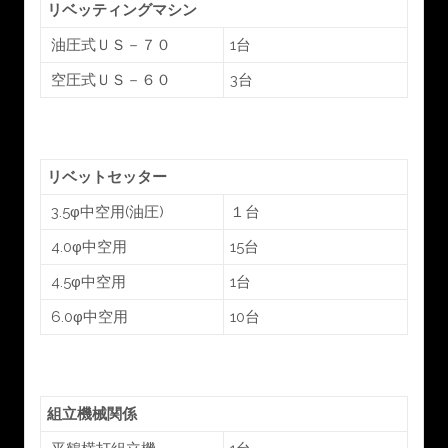
リベッティングマシン
油圧式ＵＳ－７０
1台
空圧式ＵＳ－６０
3台
リベットセッター
3.5φ中空用(油圧)
１台
4.0φ中空用
15台
4.5φ中空用
1台
6.0φ中空用
10台
組立機械関係