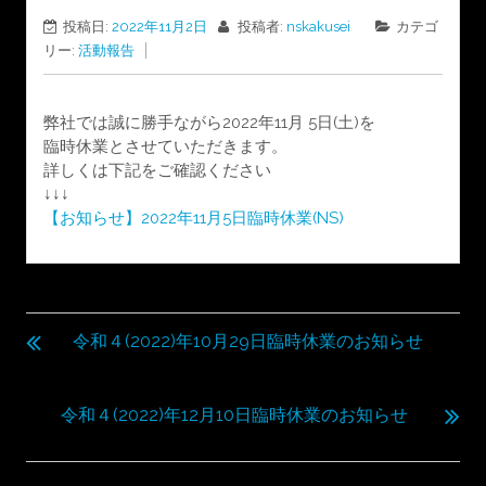
投稿日:
2022年11月2日
投稿者:
nskakusei
カテゴ
リー:
活動報告
弊社では誠に勝手ながら2022年11月 5日(土)を
臨時休業とさせていただきます。
詳しくは下記をご確認ください
↓↓↓
【お知らせ】2022年11月5日臨時休業(NS)
投
稿
令和４(2022)年10月29日臨時休業のお知らせ
ナ
ビ
令和４(2022)年12月10日臨時休業のお知らせ
ゲ
ー
シ