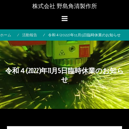
コ
株式会社 野島角清製作所
ン
テ
ン
ツ
へ
ホーム
活動報告
令和４(2022)年11月5日臨時休業のお知らせ
ス
キ
ッ
プ
令和４(2022)年11月5日臨時休業のお知ら
せ