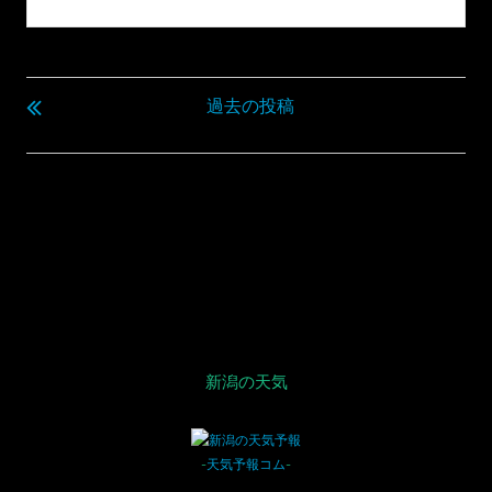
投
稿
過去の投稿
ナ
ビ
ゲ
ー
シ
ョ
ン
新潟の天気
-
天気予報コム
-