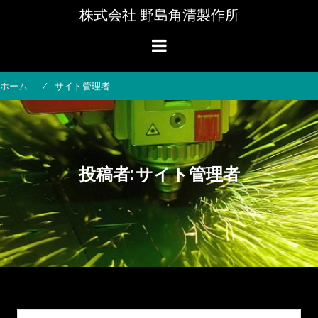
コ
株式会社 野島角清製作所
ン
テ
ン
ツ
へ
ホーム
サイト管理者
ス
キ
ッ
プ
投稿者:
サイト管理者