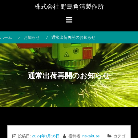
コ
株式会社 野島角清製作所
ン
テ
ン
ツ
へ
ホーム
お知らせ
通常出荷再開のお知らせ
ス
キ
ッ
プ
通常出荷再開のお知らせ
投稿日:
2024年1月16日
投稿者:
nskakusei
カテゴ