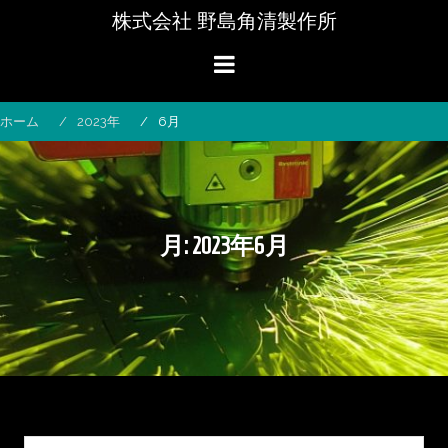
コ
株式会社 野島角清製作所
ン
テ
ン
ツ
へ
ホーム
2023年
6月
ス
キ
ッ
プ
月:
2023年6月